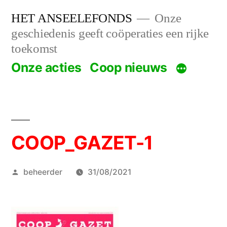
Spring
HET ANSEELEFONDS
Onze
naar
geschiedenis geeft coöperaties een rijke
toekomst
de
Onze acties
Coop nieuws
inhoud
COOP_GAZET-1
Geplaatst
beheerder
31/08/2021
door